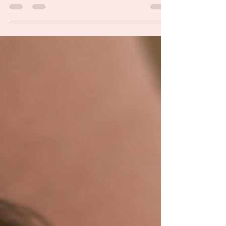
Chaque mois, des millions de femmes souffrent en
silence. Crampes abdominales, douleurs dans le
bas du dos, nausées, fatigue — les règles
douloureuses, appelées dysménorrhées, touchent
entre 50 et 90 % des femmes en âge de procréer.
Et pourtant, combien d'entre nous se sont
entendu dire "c'est normal, ça passera" ?
Combien ont appris à tenir bon, à faire semblant,
à aller travailler ou à l'école en serrant les dents ?
Non. La douleur n'est pas une fatalité. Et il existe
des s