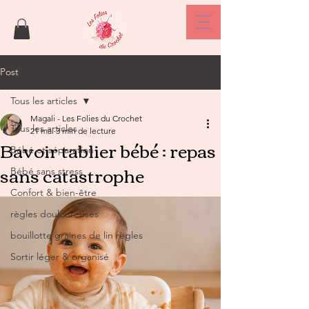
Post
Tous les articles
Magali - Les Folies du Crochet
Tous les articles
21 mai
3 min de lecture
Bavoir tablier bébé : repas
Bébé et séparation
sans catastrophe
Bébé sans stress
Confort & bien-être
règles douloureuses
bouillotte graines de lin règles
Sortir léger & organisé