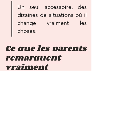
Un seul accessoire, des 
dizaines de situations où il 
change vraiment les 
choses.
Ce que les parents 
remarquent 
vraiment
Ce qui revient le plus souvent dans les 
retours, c'est la réduction des lessives. 
Moins de changes après les repas, 
moins de taches à traiter, moins de 
vêtements abîmés. Sur le long terme, 
c'est un gain de temps et d'argent réel.
Les parents apprécient aussi l'aspect 