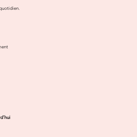
 quotidien.
ment
rd’hui