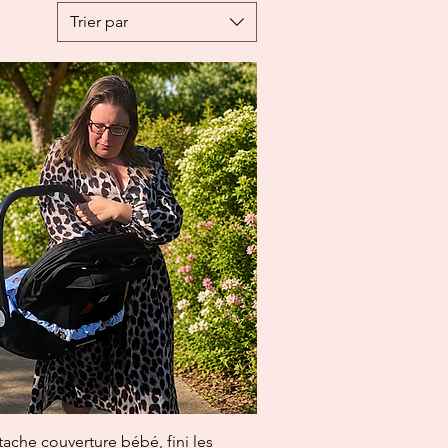
Trier par
Aperçu rapide
tache couverture bébé, fini les