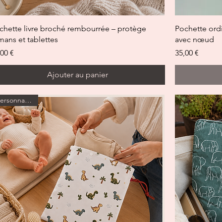
Aperçu rapide
chette livre broché rembourrée – protège
Pochette ord
mans et tablettes
avec nœud
x
Prix
,00 €
35,00 €
Ajouter au panier
Personnalisable