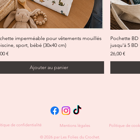
Aperçu rapide
chette imperméable pour vêtements mouillés
Pochette BD 
piscine, sport, bébé (30x40 cm)
jusqu'à 5 BD
x
Prix
,00 €
26,00 €
Ajouter au panier
itique de confidentialité
Mentions légales
Politique de cook
© 2026 par Les Folies du Crochet.