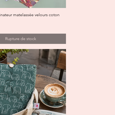
Aperçu rapide
inateur matelassée velours coton
Rupture de stock