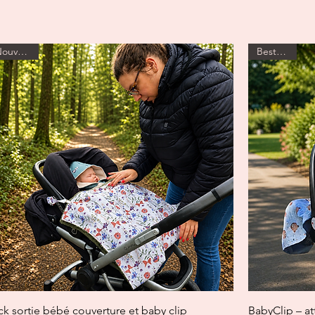
Nouveauté
BestSeller
Aperçu rapide
ck sortie bébé couverture et baby clip
BabyClip – at