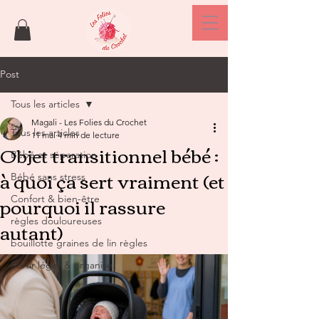
Post
Tous les articles
Magali - Les Folies du Crochet
Tous les articles
11 mai
4 min de lecture
Objet transitionnel bébé :
Bébé et séparation
à quoi ça sert vraiment (et
Bébé sans stress
pourquoi il rassure
Confort & bien-être
autant)
règles douloureuses
bouillotte graines de lin règles
Sortir léger & organisé