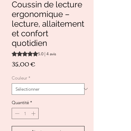
Coussin de lecture
ergonomique –
lecture, allaitement
et confort
quotidien
La note est de 5.0 sur cinq étoiles selon 4 avis
5.0 | 4 avis
Prix
35,00 €
Couleur
*
Quantité
*