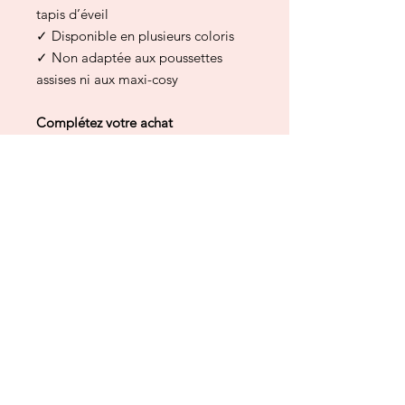
tapis d’éveil
✓ Disponible en plusieurs coloris
✓ Non adaptée aux poussettes
assises ni aux maxi-cosy
Complétez votre achat
Pour accompagner bébé dans ses
sorties et ses moments de repos :
✓ Un doudou tout doux pour rassurer
bébé au quotidien
✓ Une pochette imperméable
pratique pour transporter vêtements
ou accessoires
✓ Une couverture bébé classique
pour les usages complémentaires à la
maison ou en poussette